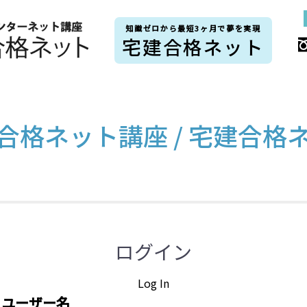
知識ゼロから最短3ヶ月で夢を実現
宅建合格ネット
合格ネット講座 / 宅建合格
ログイン
Log In
ユーザー名