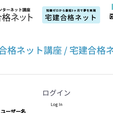
知識ゼロから最短3ヶ月で夢を実現
宅建合格ネット
合格ネット講座 / 宅建合格
ログイン
Log In
ユーザー名