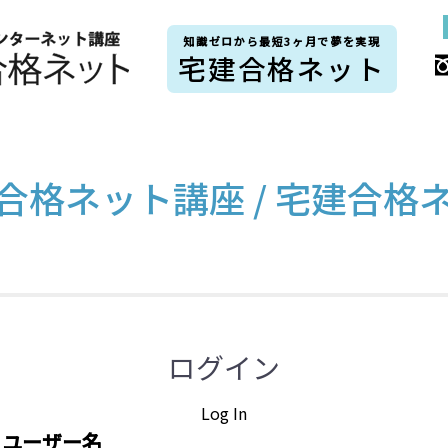
知識ゼロから最短3ヶ月で夢を実現
宅建合格ネット
合格ネット講座 / 宅建合格
ログイン
Log In
ユーザー名