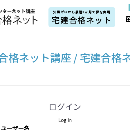
知識ゼロから最短3ヶ月で夢を実現
宅建合格ネット
合格ネット講座 / 宅建合格
ログイン
Log In
ユーザー名