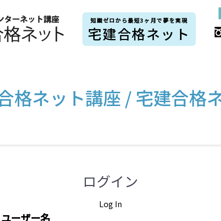
知識ゼロから最短3ヶ月で夢を実現
宅建合格ネット
合格ネット講座 / 宅建合格
ログイン
Log In
ユーザー名