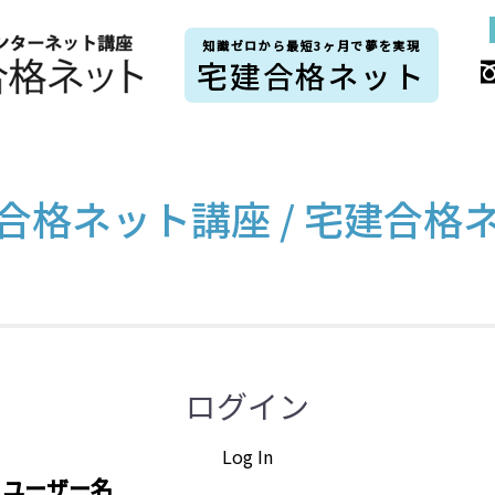
知識ゼロから最短3ヶ月で夢を実現
宅建合格ネット
合格ネット講座 / 宅建合格
ログイン
Log In
ユーザー名