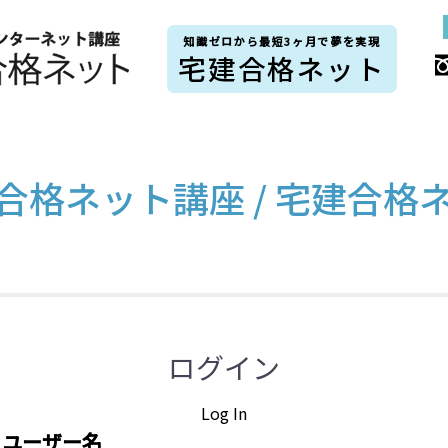
知識ゼロから最短3ヶ月で夢を実現
宅建合格ネット
合格ネット講座 / 宅建合格
ログイン
Log In
ユーザー名