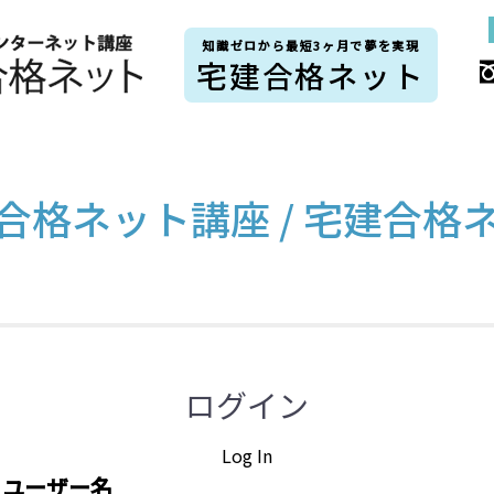
知識ゼロから最短3ヶ月で夢を実現
宅建合格ネット
合格ネット講座 / 宅建合格
ログイン
Log In
ユーザー名