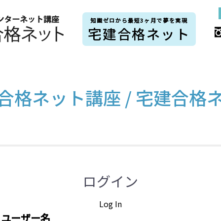
知識ゼロから最短3ヶ月で夢を実現
宅建合格ネット
合格ネット講座 / 宅建合格
ログイン
Log In
ユーザー名