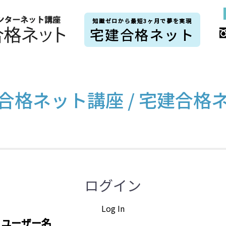
知識ゼロから最短3ヶ月で夢を実現
宅建合格ネット
合格ネット講座 / 宅建合格
ログイン
Log In
ユーザー名