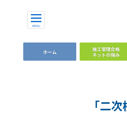
MENU
建築施工管理技士
施工管理合格
ホーム
ネットの強み
土木施工管理技士
管工事施工管理技士
建築1級
建築2級
「二次
土木1級
土木2級
管工事1級