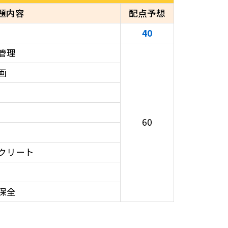
題内容
配点予想
40
管理
画
60
クリート
保全