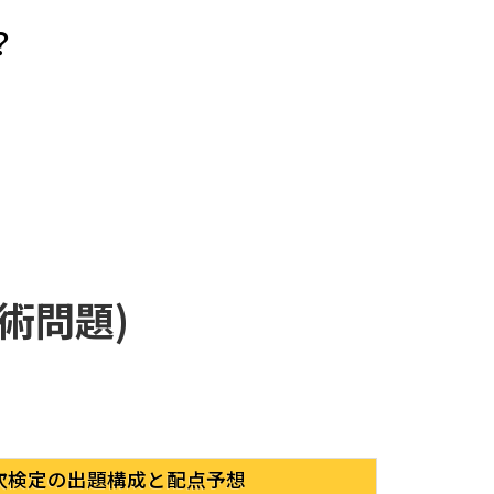
？
術問題)
次検定の出題構成と配点予想