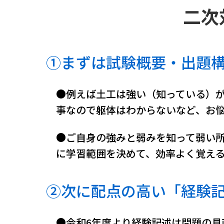
二次
①まずは試験概要・出題
●例えば土工は強い（知っている）
事なので躯体はわからないなど、お
●ご自身の強みと弱みを知って弱い
に学習範囲を決めて、効率よく覚え
②次に配点の高い「経験
●令和6年度より経験記述は問題の