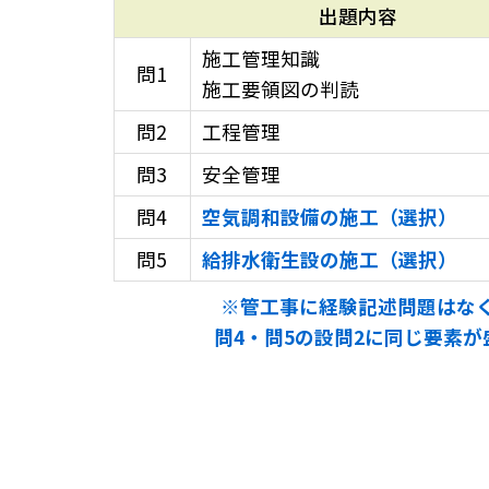
出題内容
施工管理知識
問1
施工要領図の判読
問2
工程管理
問3
安全管理
問4
空気調和設備の施工（選択）
問5
給排水衛生設の施工（選択）
※管工事に経験記述問題はな
問4・問5の設問2に同じ要素