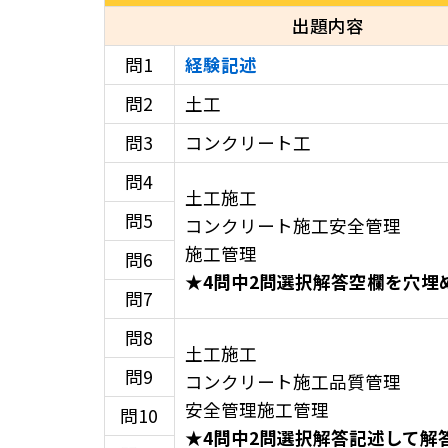
出題内容
問1
経験記述
問2
土工
問3
コンクリート工
問4
土工施工
問5
コンクリート施工安全管理
施工管理
問6
★
4問中2問選択解答空欄を穴埋
問7
問8
土工施工
問9
コンクリート施工品質管理
安全管理施工管理
問10
★
4問中2問選択解答記述して解