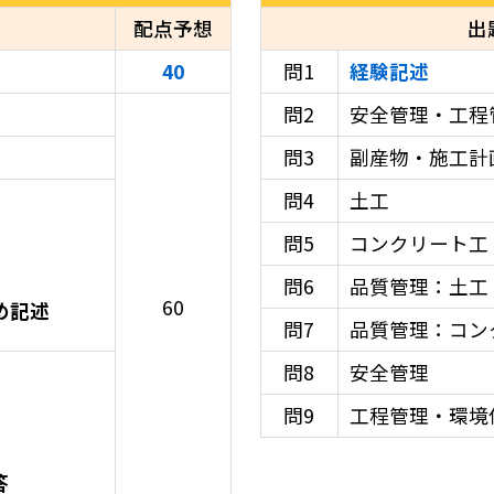
配点予想
出
40
問1
経験記述
問2
安全管理・工程
問3
副産物・施工計
問4
土工
問5
コンクリート工
問6
品質管理：土工
60
め記述
問7
品質管理：コン
問8
安全管理
問9
工程管理・環境
答