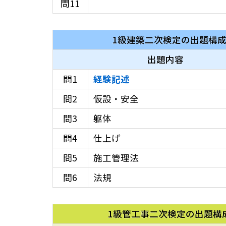
問11
1級建築二次検定の出題構
出題内容
問1
経験記述
問2
仮設・安全
問3
躯体
問4
仕上げ
問5
施工管理法
問6
法規
1級管工事
二次検定の出題構