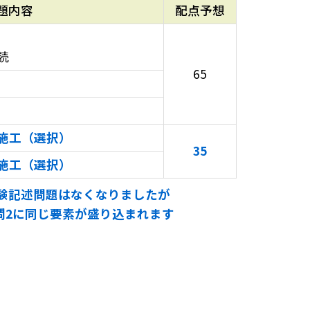
題内容
配点予想
読
65
施工（選択）
35
施工（選択）
験記述問題はなくなりましたが
問2に同じ要素が盛り込まれます