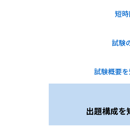
管工事2級
短時
建築1級
建築2級
土木1級
試験
土木2級
管工事1級
管工事2級
試験概要を
出題構成を
資料請求･お問い合わせ
受講のお申込み