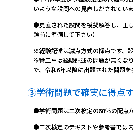
いような設問への見直しがされてい
●見直された設問を模擬解答し、正
験前に準備して下さい）
※経験記述は減点方式の採点です、
※管工事は経験記述の問題が無くな
で、令和6年以降に出題された問題を
③学術問題で確実に得点
●学術問題は二次検定の60％の配点
●二次検定のテキストや参考書では