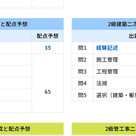
成と配点予想
2級建築
二
配点予想
出
35
問1
経験記述
問2
施工管理
問3
工程管理
問4
法規
65
問5
選択（建築・躯
成と配点予想
2級管工事
二