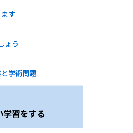
きます
しょう
述と学術問題
い学習をする