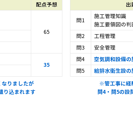
配点予想
出
施工管理知識
問1
施工要領図の判
65
問2
工程管理
問3
安全管理
問4
空気調和設備の
35
問5
給排水衛生設の
くなりましたが
※管工事に経
が盛り込まれます
問4・問5の設