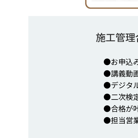
施工管理
●お申込
●講義動
●デジタ
●二次検
●合格が
●担当営