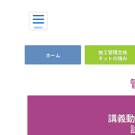
MENU
建築施工管理技士
施工管理合格
ホーム
ネットの強み
土木施工管理技士
管工事施工管理技士
建築1級
建築2級
土木1級
講義動
土木2級
管工事1級