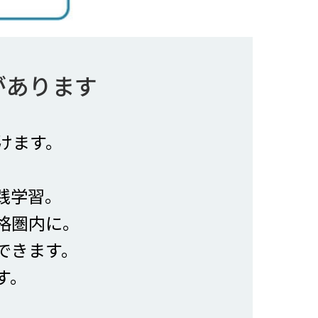
があります
けます。
践学習。
格圏内に。
できます。
す。