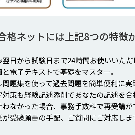
合格ネットには上記8つの特徴
み翌日から試験日まで24時間お使いいただ
画と電子テキストで基礎をマスター。
ル問題集を使って過去問題を簡単便利に実
定対策も経験記述添削であなたの記述を合
叶わなかった場合、事務手数料で再受講が
業が受験願書の手配、ご質問にご対応しま