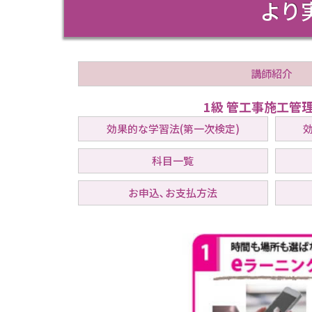
より
管工事2級
建築1級
建築2級
講師紹介
土木1級
1級 管工事施工管
土木2級
効果的な学習法(第一次検定)
管工事1級
科目一覧
管工事2級
お申込､お支払方法
資料請求･お問い合わせ
受講のお申込み